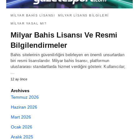
MILYAR BAHIS LISANSI
MILYAR LISANS BILGILERI
MILYAR YASAL MI?
Milyar Bahis Lisansı Ve Resmi
Bilgilendirmeler
Bahis sitelerinin güvenilirliğini belirleyen en önemli unsurlardan
biri resmi lisanslarıdır. Milyar bahis lisansı, platformun
uluslararası standartlarda hizmet verdiğini gösterir. Kullanıcılar,
…
12 ay önce
Archives
Temmuz 2026
Haziran 2026
Mart 2026
Ocak 2026
Aralık 2025