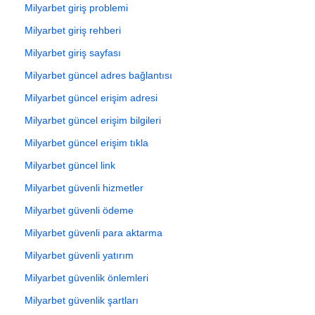
Milyarbet giriş problemi
Milyarbet giriş rehberi
Milyarbet giriş sayfası
Milyarbet güncel adres bağlantısı
Milyarbet güncel erişim adresi
Milyarbet güncel erişim bilgileri
Milyarbet güncel erişim tıkla
Milyarbet güncel link
Milyarbet güvenli hizmetler
Milyarbet güvenli ödeme
Milyarbet güvenli para aktarma
Milyarbet güvenli yatırım
Milyarbet güvenlik önlemleri
Milyarbet güvenlik şartları