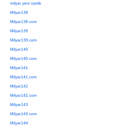
milyar yeni üyelik
Milyar138
Milyar138.com
Milyar139
Milyar139.com
Milyar140
Milyar140.com
Milyar141
Milyar141.com
Milyar142
Milyar142.com
Milyar143
Milyar143.com
Milyar144