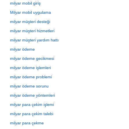
milyar mobil giriş
Milyar mobil uygulama
milyar müşteri desteği
milyar müşteri hizmetleri
milyar müşteri yardım hattı
milyar ödeme
milyar ödeme gecikmesi
milyar ödeme işlemleri
milyar ödeme problemi
milyar ödeme sorunu
milyar ödeme yöntemleri
milyar para çekim işlemi
milyar para çekim talebi
milyar para çekme