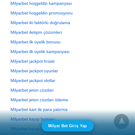
Milyarbet hoşgeldin kampanyası
Milyarbet hoşgeldin promosyonu
Milyarbet iki faktörlü doğrulama
Milyarbet iletişim çözümleri
Milyarbet ilk üyelik bonusu
Milyarbet ilk üyelik kampanyası
Milyarbet jackpot fırsatı
Milyarbet jackpot oyunlar
Milyarbet jackpot slotlar
Milyarbet jeton cüzdan
Milyarbet jeton cüzdan ödeme
Milyarbet kart ile para yatırma
Milyarbet kayıp bonusu
Milyar Bet Giriş Yap
Milyarbet kayıp bonusu alımı