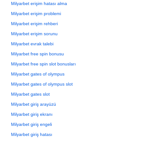
Milyarbet erişim hatası alma
Milyarbet erişim problemi
Milyarbet erişim rehberi
Milyarbet erişim sorunu
Milyarbet evrak talebi
Milyarbet free spin bonusu
Milyarbet free spin slot bonusları
Milyarbet gates of olympus
Milyarbet gates of olympus slot
Milyarbet gates slot
Milyarbet giriş arayüzü
Milyarbet giriş ekranı
Milyarbet giriş engeli
Milyarbet giriş hatası