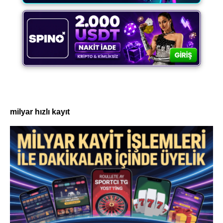
milyar hızlı kayıt