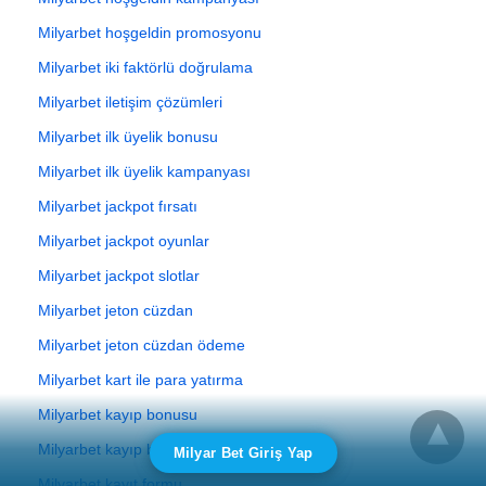
Milyarbet hoşgeldin promosyonu
Milyarbet iki faktörlü doğrulama
Milyarbet iletişim çözümleri
Milyarbet ilk üyelik bonusu
Milyarbet ilk üyelik kampanyası
Milyarbet jackpot fırsatı
Milyarbet jackpot oyunlar
Milyarbet jackpot slotlar
Milyarbet jeton cüzdan
Milyarbet jeton cüzdan ödeme
Milyarbet kart ile para yatırma
Milyarbet kayıp bonusu
Milyarbet kayıp bonusu alımı
Milyar Bet Giriş Yap
Milyarbet kayıt formu