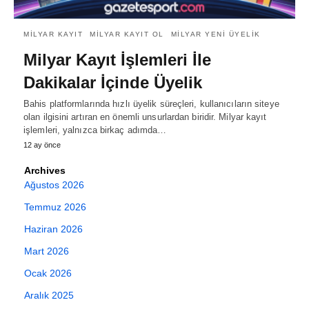
MILYAR KAYIT
MILYAR KAYIT OL
MILYAR YENI ÜYELIK
Milyar Kayıt İşlemleri İle
Dakikalar İçinde Üyelik
Bahis platformlarında hızlı üyelik süreçleri, kullanıcıların siteye
olan ilgisini artıran en önemli unsurlardan biridir. Milyar kayıt
işlemleri, yalnızca birkaç adımda…
12 ay önce
Archives
Ağustos 2026
Temmuz 2026
Haziran 2026
Mart 2026
Ocak 2026
Aralık 2025