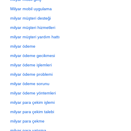
Milyar mobil uygulama
milyar müşteri desteği
milyar müşteri hizmetleri
milyar müşteri yardım hattı
milyar ödeme
milyar ödeme gecikmesi
milyar ödeme işlemleri
milyar ödeme problemi
milyar ödeme sorunu
milyar ödeme yöntemleri
milyar para çekim işlemi
milyar para çekim talebi
milyar para çekme
milyar para yatırma