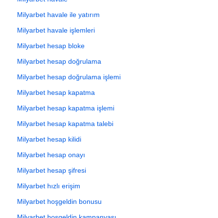
Milyarbet havale ile yatırım
Milyarbet havale işlemleri
Milyarbet hesap bloke
Milyarbet hesap doğrulama
Milyarbet hesap doğrulama işlemi
Milyarbet hesap kapatma
Milyarbet hesap kapatma işlemi
Milyarbet hesap kapatma talebi
Milyarbet hesap kilidi
Milyarbet hesap onayı
Milyarbet hesap şifresi
Milyarbet hızlı erişim
Milyarbet hoşgeldin bonusu
Milyarbet hoşgeldin kampanyası