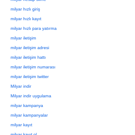
milyar hızlı giriş
milyar hızlı kayıt
milyar hızlı para yatırma
milyar iletişim
milyar iletişim adresi
milyar iletişim hattı
milyar iletişim numarası
milyar iletişim twitter
Milyar indir
Milyar indir uygulama
milyar kampanya
milyar kampanyalar
milyar kayıt
milyar kayıt ol