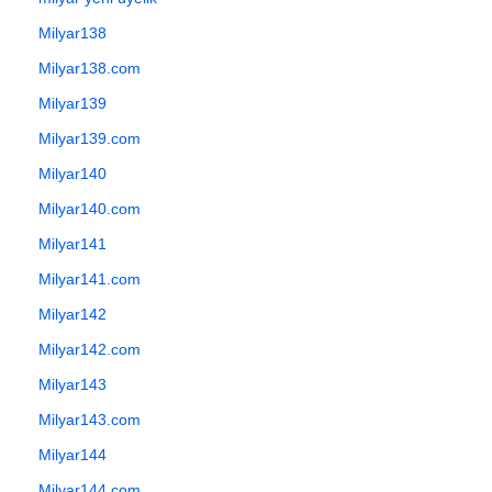
Milyar138
Milyar138.com
Milyar139
Milyar139.com
Milyar140
Milyar140.com
Milyar141
Milyar141.com
Milyar142
Milyar142.com
Milyar143
Milyar143.com
Milyar144
Milyar144.com