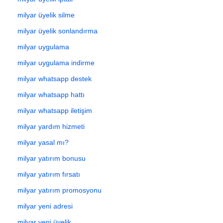
milyar üyelik silme
milyar üyelik sonlandırma
milyar uygulama
milyar uygulama indirme
milyar whatsapp destek
milyar whatsapp hattı
milyar whatsapp iletişim
milyar yardım hizmeti
milyar yasal mı?
milyar yatırım bonusu
milyar yatırım fırsatı
milyar yatırım promosyonu
milyar yeni adresi
milyar yeni üyelik