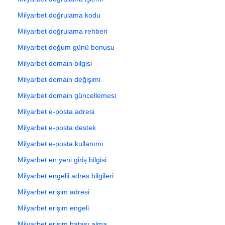
Milyarbet doğrulama kodu
Milyarbet doğrulama rehberi
Milyarbet doğum günü bonusu
Milyarbet domain bilgisi
Milyarbet domain değişimi
Milyarbet domain güncellemesi
Milyarbet e-posta adresi
Milyarbet e-posta destek
Milyarbet e-posta kullanımı
Milyarbet en yeni giriş bilgisi
Milyarbet engelli adres bilgileri
Milyarbet erişim adresi
Milyarbet erişim engeli
Milyarbet erişim hatası alma