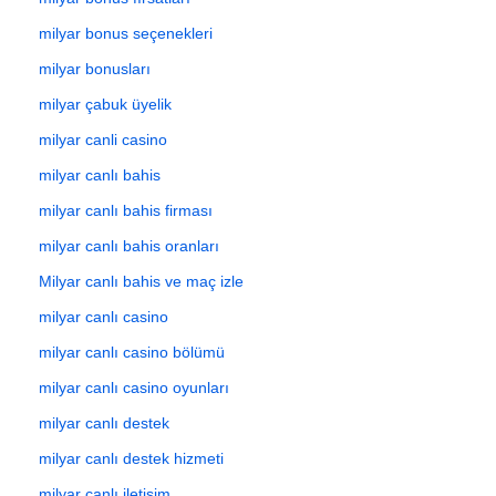
milyar bonus seçenekleri
milyar bonusları
milyar çabuk üyelik
milyar canli casino
milyar canlı bahis
milyar canlı bahis firması
milyar canlı bahis oranları
Milyar canlı bahis ve maç izle
milyar canlı casino
milyar canlı casino bölümü
milyar canlı casino oyunları
milyar canlı destek
milyar canlı destek hizmeti
milyar canlı iletişim