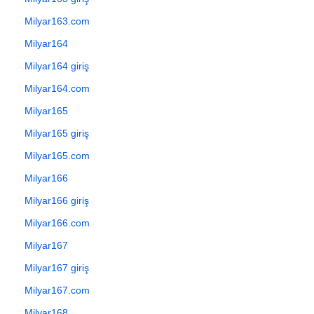
Milyar163.com
Milyar164
Milyar164 giriş
Milyar164.com
Milyar165
Milyar165 giriş
Milyar165.com
Milyar166
Milyar166 giriş
Milyar166.com
Milyar167
Milyar167 giriş
Milyar167.com
Milyar168