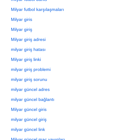
Milyar futbol karşılaşmaları
Milyar giris
Milyar giriş
Milyar giriş adresi
milyar giriş hatası
Milyar giriş linki
milyar giriş problemi
milyar giriş sorunu
milyar güncel adres
milyar güncel bağlantı
Milyar güncel giris
milyar güncel giriş
milyar güncel link
Milyar güncel maç yayınları