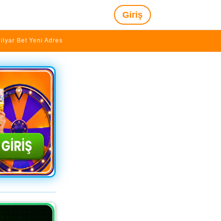
Giriş
ilyar Bet Yeni Adres