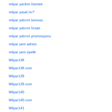
milyar yardım hizmeti
milyar yasal mı?
milyar yatırım bonusu
milyar yatırım fırsatı
milyar yatırım promosyonu
milyar yeni adresi
milyar yeni üyelik
Milyar138
Milyar138.com
Milyar139
Milyar139.com
Milyar140
Milyar140.com
Milyar141