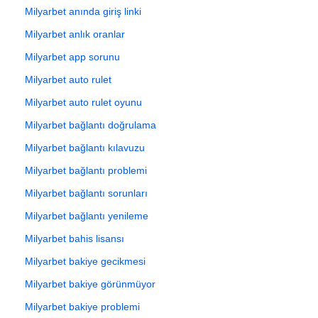
Milyarbet anında giriş linki
Milyarbet anlık oranlar
Milyarbet app sorunu
Milyarbet auto rulet
Milyarbet auto rulet oyunu
Milyarbet bağlantı doğrulama
Milyarbet bağlantı kılavuzu
Milyarbet bağlantı problemi
Milyarbet bağlantı sorunları
Milyarbet bağlantı yenileme
Milyarbet bahis lisansı
Milyarbet bakiye gecikmesi
Milyarbet bakiye görünmüyor
Milyarbet bakiye problemi