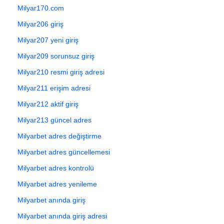
Milyar170.com
Milyar206 giriş
Milyar207 yeni giriş
Milyar209 sorunsuz giriş
Milyar210 resmi giriş adresi
Milyar211 erişim adresi
Milyar212 aktif giriş
Milyar213 güncel adres
Milyarbet adres değiştirme
Milyarbet adres güncellemesi
Milyarbet adres kontrolü
Milyarbet adres yenileme
Milyarbet anında giriş
Milyarbet anında giriş adresi