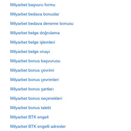
Milyarbet başvuru formu
Milyarbet bedava bonuslar
Milyarbet bedava deneme bonusu
Milyarbet belge doğrulama
Milyarbet belge işlemleri
Milyarbet belge onayı
Milyarbet bonus başvurusu
Milyarbet bonus çevrimi
Milyarbet bonus çevrimleri
Milyarbet bonus şartları
Milyarbet bonus seçenekleri
Milyarbet bonus talebi
Milyarbet BTK engeli
Milyarbet BTK engelli adresler