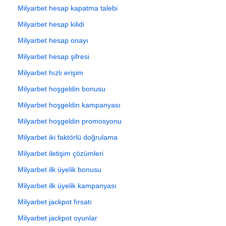
Milyarbet hesap kapatma talebi
Milyarbet hesap kilidi
Milyarbet hesap onayı
Milyarbet hesap şifresi
Milyarbet hızlı erişim
Milyarbet hoşgeldin bonusu
Milyarbet hoşgeldin kampanyası
Milyarbet hoşgeldin promosyonu
Milyarbet iki faktörlü doğrulama
Milyarbet iletişim çözümleri
Milyarbet ilk üyelik bonusu
Milyarbet ilk üyelik kampanyası
Milyarbet jackpot fırsatı
Milyarbet jackpot oyunlar