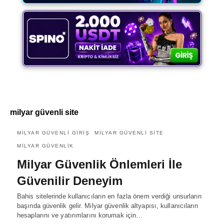
milyar güvenli site
MILYAR GÜVENLI GIRIŞ
MILYAR GÜVENLI SITE
MILYAR GÜVENLIK
Milyar Güvenlik Önlemleri İle
Güvenilir Deneyim
Bahis sitelerinde kullanıcıların en fazla önem verdiği unsurların
başında güvenlik gelir. Milyar güvenlik altyapısı, kullanıcıların
hesaplarını ve yatırımlarını korumak için…