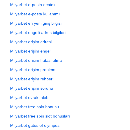
Milyarbet e-posta destek
Milyarbet e-posta kullanımı
Milyarbet en yeni giriş bilgisi
Milyarbet engelli adres bilgileri
Milyarbet erişim adresi
Milyarbet erişim engeli
Milyarbet erişim hatası alma
Milyarbet erişim problemi
Milyarbet erişim rehberi
Milyarbet erişim sorunu
Milyarbet evrak talebi
Milyarbet free spin bonusu
Milyarbet free spin slot bonusları
Milyarbet gates of olympus