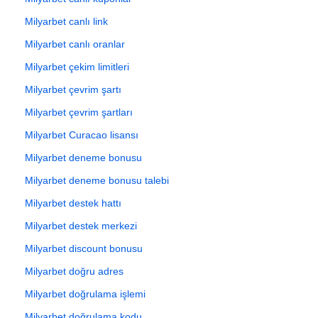
Milyarbet canlı link
Milyarbet canlı oranlar
Milyarbet çekim limitleri
Milyarbet çevrim şartı
Milyarbet çevrim şartları
Milyarbet Curacao lisansı
Milyarbet deneme bonusu
Milyarbet deneme bonusu talebi
Milyarbet destek hattı
Milyarbet destek merkezi
Milyarbet discount bonusu
Milyarbet doğru adres
Milyarbet doğrulama işlemi
Milyarbet doğrulama kodu