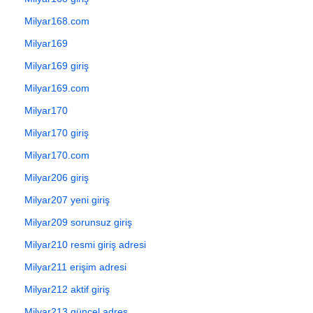
Milyar168.com
Milyar169
Milyar169 giriş
Milyar169.com
Milyar170
Milyar170 giriş
Milyar170.com
Milyar206 giriş
Milyar207 yeni giriş
Milyar209 sorunsuz giriş
Milyar210 resmi giriş adresi
Milyar211 erişim adresi
Milyar212 aktif giriş
Milyar213 güncel adres