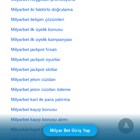
Milyarbet iki faktörlü doğrulama
Milyarbet iletişim çözümleri
Milyarbet ilk üyelik bonusu
Milyarbet ilk üyelik kampanyası
Milyarbet jackpot fırsatı
Milyarbet jackpot oyunlar
Milyarbet jackpot slotlar
Milyarbet jeton cüzdan
Milyarbet jeton cüzdan ödeme
Milyarbet kart ile para yatırma
Milyarbet kayıp bonusu
Milyarbet kayıp bonusu alımı
Milyarbet kayıt formu
Milyar Bet Giriş Yap
Milyarbet kayıt problemi