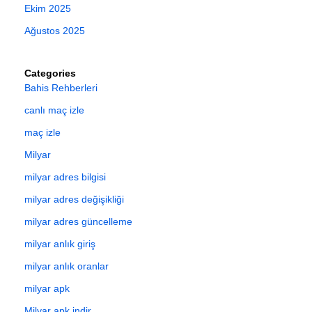
Ekim 2025
Ağustos 2025
Categories
Bahis Rehberleri
canlı maç izle
maç izle
Milyar
milyar adres bilgisi
milyar adres değişikliği
milyar adres güncelleme
milyar anlık giriş
milyar anlık oranlar
milyar apk
Milyar apk indir