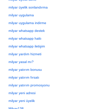
milyar üyelik sonlandırma
milyar uygulama
milyar uygulama indirme
milyar whatsapp destek
milyar whatsapp hattı
milyar whatsapp iletişim
milyar yardım hizmeti
milyar yasal mı?
milyar yatırım bonusu
milyar yatırım fırsatı
milyar yatırım promosyonu
milyar yeni adresi
milyar yeni üyelik
Milyar138