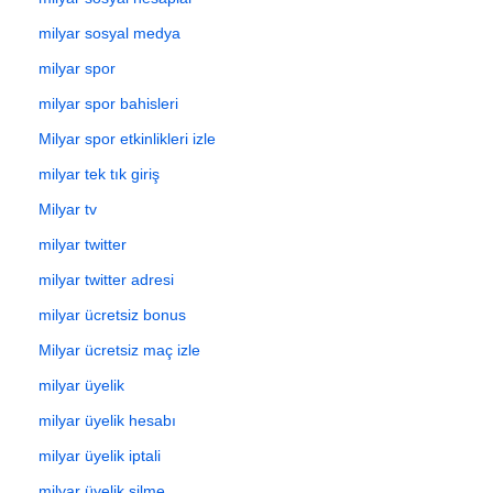
milyar sosyal medya
milyar spor
milyar spor bahisleri
Milyar spor etkinlikleri izle
milyar tek tık giriş
Milyar tv
milyar twitter
milyar twitter adresi
milyar ücretsiz bonus
Milyar ücretsiz maç izle
milyar üyelik
milyar üyelik hesabı
milyar üyelik iptali
milyar üyelik silme