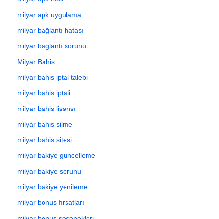
milyar apk uygulama
milyar bağlantı hatası
milyar bağlantı sorunu
Milyar Bahis
milyar bahis iptal talebi
milyar bahis iptali
milyar bahis lisansı
milyar bahis silme
milyar bahis sitesi
milyar bakiye güncelleme
milyar bakiye sorunu
milyar bakiye yenileme
milyar bonus fırsatları
milyar bonus seçenekleri