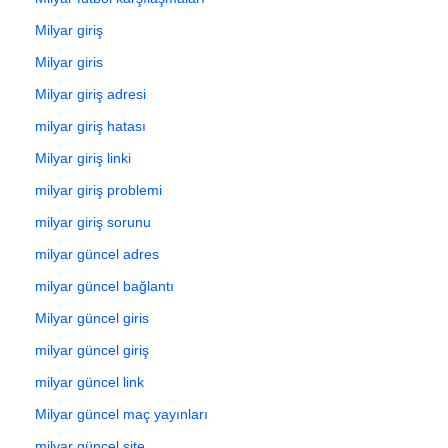
Milyar giriş
Milyar giris
Milyar giriş adresi
milyar giriş hatası
Milyar giriş linki
milyar giriş problemi
milyar giriş sorunu
milyar güncel adres
milyar güncel bağlantı
Milyar güncel giris
milyar güncel giriş
milyar güncel link
Milyar güncel maç yayınları
milyar güncel site