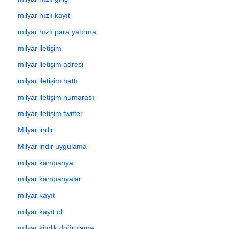
milyar hızlı kayıt
milyar hızlı para yatırma
milyar iletişim
milyar iletişim adresi
milyar iletişim hattı
milyar iletişim numarası
milyar iletişim twitter
Milyar indir
Milyar indir uygulama
milyar kampanya
milyar kampanyalar
milyar kayıt
milyar kayıt ol
milyar kimlik doğrulama