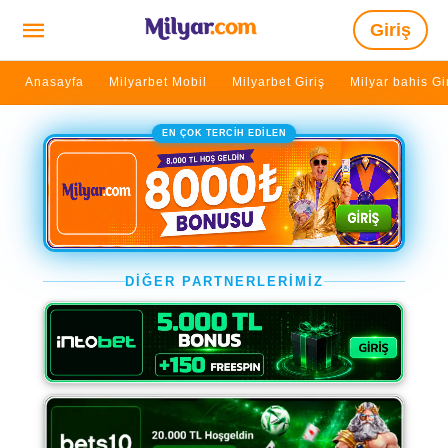
Giriş
Anasayfa
Milyarbet Mobil
Milyarbet Giriş
Milyar bahis Gi
EN ÇOK TERCİH EDİLEN
DİĞER PARTNERLERİMİZ