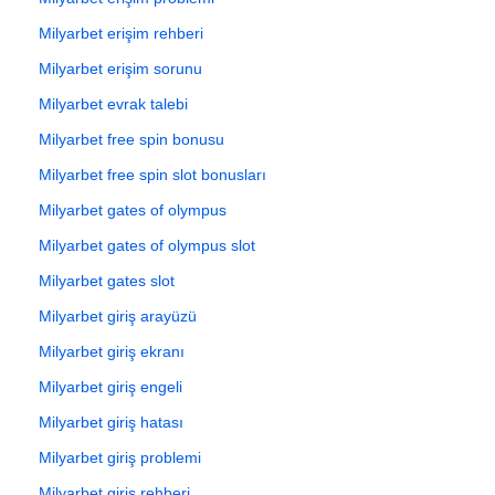
Milyarbet erişim rehberi
Milyarbet erişim sorunu
Milyarbet evrak talebi
Milyarbet free spin bonusu
Milyarbet free spin slot bonusları
Milyarbet gates of olympus
Milyarbet gates of olympus slot
Milyarbet gates slot
Milyarbet giriş arayüzü
Milyarbet giriş ekranı
Milyarbet giriş engeli
Milyarbet giriş hatası
Milyarbet giriş problemi
Milyarbet giriş rehberi