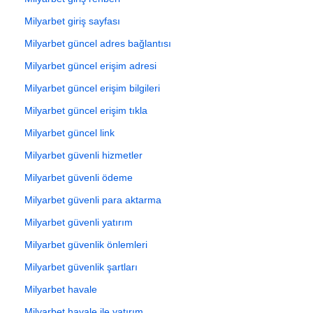
Milyarbet giriş sayfası
Milyarbet güncel adres bağlantısı
Milyarbet güncel erişim adresi
Milyarbet güncel erişim bilgileri
Milyarbet güncel erişim tıkla
Milyarbet güncel link
Milyarbet güvenli hizmetler
Milyarbet güvenli ödeme
Milyarbet güvenli para aktarma
Milyarbet güvenli yatırım
Milyarbet güvenlik önlemleri
Milyarbet güvenlik şartları
Milyarbet havale
Milyarbet havale ile yatırım