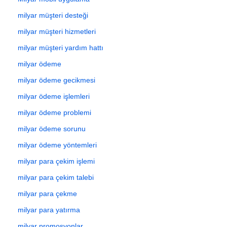
milyar müşteri desteği
milyar müşteri hizmetleri
milyar müşteri yardım hattı
milyar ödeme
milyar ödeme gecikmesi
milyar ödeme işlemleri
milyar ödeme problemi
milyar ödeme sorunu
milyar ödeme yöntemleri
milyar para çekim işlemi
milyar para çekim talebi
milyar para çekme
milyar para yatırma
milyar promosyonlar