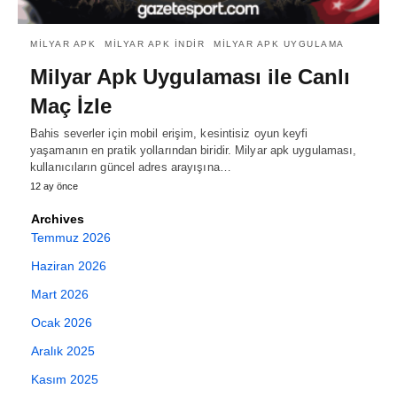
MILYAR APK
MILYAR APK INDIR
MILYAR APK UYGULAMA
Milyar Apk Uygulaması ile Canlı
Maç İzle
Bahis severler için mobil erişim, kesintisiz oyun keyfi
yaşamanın en pratik yollarından biridir. Milyar apk uygulaması,
kullanıcıların güncel adres arayışına…
12 ay önce
Archives
Temmuz 2026
Haziran 2026
Mart 2026
Ocak 2026
Aralık 2025
Kasım 2025