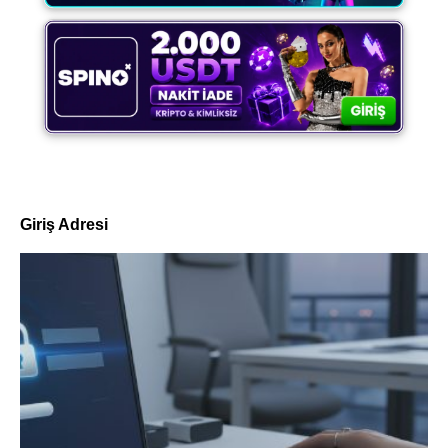
Giriş Adresi