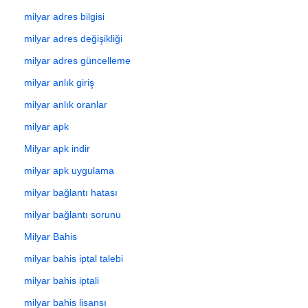
milyar adres bilgisi
milyar adres değişikliği
milyar adres güncelleme
milyar anlık giriş
milyar anlık oranlar
milyar apk
Milyar apk indir
milyar apk uygulama
milyar bağlantı hatası
milyar bağlantı sorunu
Milyar Bahis
milyar bahis iptal talebi
milyar bahis iptali
milyar bahis lisansı