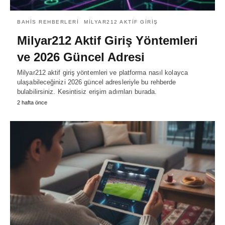
BAHIS REHBERLERI
MILYAR212 AKTIF GIRIŞ
Milyar212 Aktif Giriş Yöntemleri
ve 2026 Güncel Adresi
Milyar212 aktif giriş yöntemleri ve platforma nasıl kolayca
ulaşabileceğinizi 2026 güncel adresleriyle bu rehberde
bulabilirsiniz. Kesintisiz erişim adımları burada.
2 hafta önce