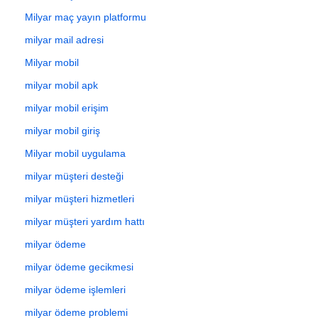
Milyar maç yayın platformu
milyar mail adresi
Milyar mobil
milyar mobil apk
milyar mobil erişim
milyar mobil giriş
Milyar mobil uygulama
milyar müşteri desteği
milyar müşteri hizmetleri
milyar müşteri yardım hattı
milyar ödeme
milyar ödeme gecikmesi
milyar ödeme işlemleri
milyar ödeme problemi