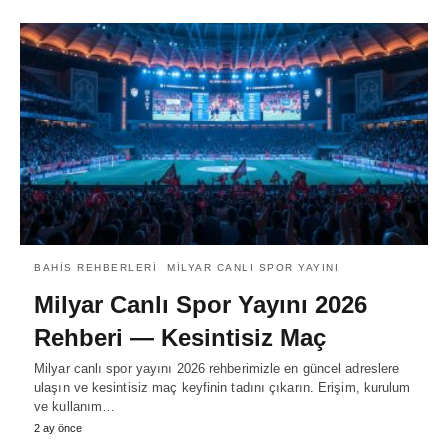
BAHIS REHBERLERI
MILYAR CANLI SPOR YAYINI
Milyar Canlı Spor Yayını 2026
Rehberi — Kesintisiz Maç
Milyar canlı spor yayını 2026 rehberimizle en güncel adreslere
ulaşın ve kesintisiz maç keyfinin tadını çıkarın. Erişim, kurulum
ve kullanım…
2 ay önce