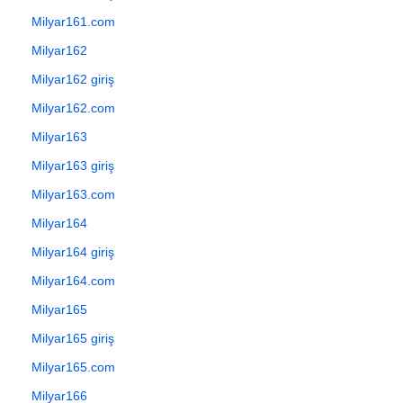
Milyar161.com
Milyar162
Milyar162 giriş
Milyar162.com
Milyar163
Milyar163 giriş
Milyar163.com
Milyar164
Milyar164 giriş
Milyar164.com
Milyar165
Milyar165 giriş
Milyar165.com
Milyar166