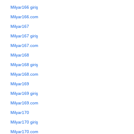
Milyar166 giriş
Milyar166.com
Milyar167
Milyar167 giriş
Milyar167.com
Milyar168
Milyar168 giriş
Milyar168.com
Milyar169
Milyar169 giriş
Milyar169.com
Milyar170
Milyar170 giriş
Milyar170.com