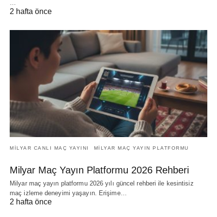
…
2 hafta önce
MILYAR CANLI MAÇ YAYINI
MILYAR MAÇ YAYIN PLATFORMU
Milyar Maç Yayın Platformu 2026 Rehberi
Milyar maç yayın platformu 2026 yılı güncel rehberi ile kesintisiz
maç izleme deneyimi yaşayın. Erişime…
2 hafta önce