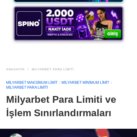
ANASAYFA
MILYARBET PARA LIMITI
MILYARBET MAKSIMUM LIMIT
MILYARBET MINIMUM LIMIT
MILYARBET PARA LIMITI
Milyarbet Para Limiti ve
İşlem Sınırlandırmaları