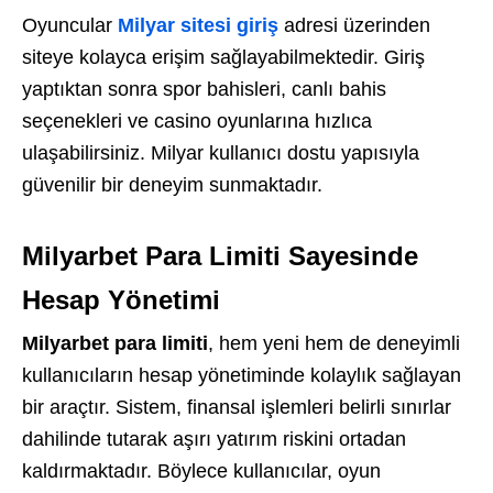
Oyuncular
Milyar sitesi giriş
adresi üzerinden
siteye kolayca erişim sağlayabilmektedir. Giriş
yaptıktan sonra spor bahisleri, canlı bahis
seçenekleri ve casino oyunlarına hızlıca
ulaşabilirsiniz. Milyar kullanıcı dostu yapısıyla
güvenilir bir deneyim sunmaktadır.
Milyarbet Para Limiti Sayesinde
Hesap Yönetimi
Milyarbet para limiti
, hem yeni hem de deneyimli
kullanıcıların hesap yönetiminde kolaylık sağlayan
bir araçtır. Sistem, finansal işlemleri belirli sınırlar
dahilinde tutarak aşırı yatırım riskini ortadan
kaldırmaktadır. Böylece kullanıcılar, oyun