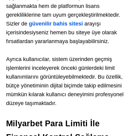
sağlanmakta hem de platformun lisans
gerekliliklerine tam uyum gerçekleştirilmektedir.
Sizler de
güvenilir bahis sitesi
arayışı
içerisindesiyseniz hemen bu siteye üye olarak
fırsatlardan yararlanmaya başlayabilirsiniz.
Ayrıca kullanıcılar, sistem üzerinden geçmiş
işlemlerini inceleyerek önceki günlerdeki limit
kullanımlarını görüntüleyebilmektedir. Bu özellik,
bütçe yönetiminin dijital biçimde takip edilmesini
mümkün kılarak kullanıcı deneyimini profesyonel
düzeye taşımaktadır.
Milyarbet Para Limiti İle