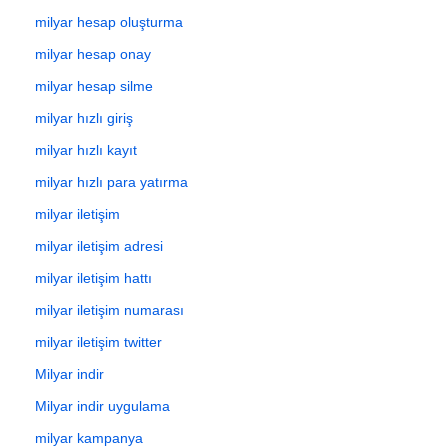
milyar hesap oluşturma
milyar hesap onay
milyar hesap silme
milyar hızlı giriş
milyar hızlı kayıt
milyar hızlı para yatırma
milyar iletişim
milyar iletişim adresi
milyar iletişim hattı
milyar iletişim numarası
milyar iletişim twitter
Milyar indir
Milyar indir uygulama
milyar kampanya