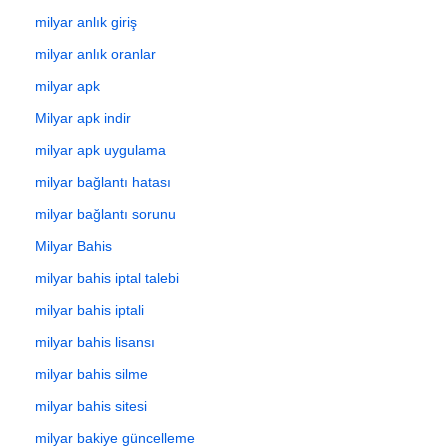
milyar anlık giriş
milyar anlık oranlar
milyar apk
Milyar apk indir
milyar apk uygulama
milyar bağlantı hatası
milyar bağlantı sorunu
Milyar Bahis
milyar bahis iptal talebi
milyar bahis iptali
milyar bahis lisansı
milyar bahis silme
milyar bahis sitesi
milyar bakiye güncelleme