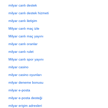
milyar canlı destek
milyar canlı destek hizmeti
milyar canlı iletişim
Milyar canlı maç izle
Milyar canlı maç yayını
milyar canlı oranlar
milyar canlı rulet
Milyar canlı spor yayını
milyar casino
milyar casino oyunları
milyar deneme bonusu
milyar e-posta
milyar e-posta desteği
milyar erişim adresleri