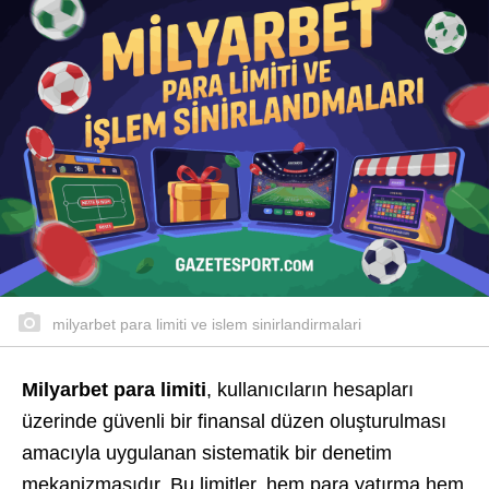
milyarbet para limiti ve islem sinirlandirmalari
Milyarbet para limiti
, kullanıcıların hesapları
üzerinde güvenli bir finansal düzen oluşturulması
amacıyla uygulanan sistematik bir denetim
mekanizmasıdır. Bu limitler, hem para yatırma hem