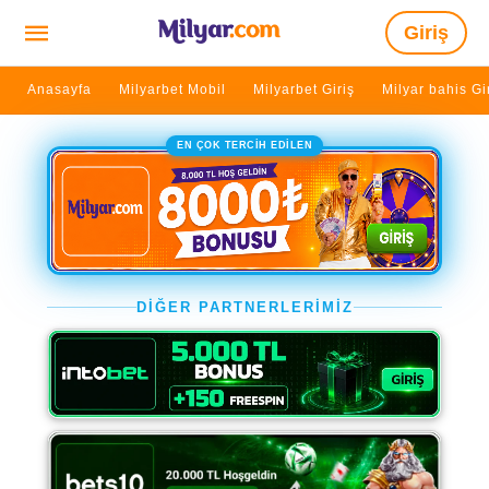
Giriş
Anasayfa
Milyarbet Mobil
Milyarbet Giriş
Milyar bahis Gi
EN ÇOK TERCİH EDİLEN
DİĞER PARTNERLERİMİZ