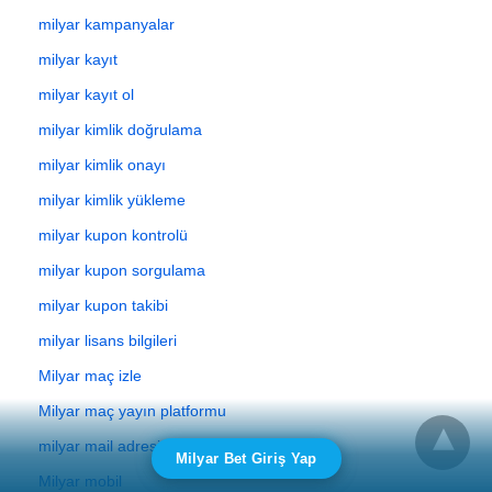
milyar kampanyalar
milyar kayıt
milyar kayıt ol
milyar kimlik doğrulama
milyar kimlik onayı
milyar kimlik yükleme
milyar kupon kontrolü
milyar kupon sorgulama
milyar kupon takibi
milyar lisans bilgileri
Milyar maç izle
Milyar maç yayın platformu
milyar mail adresi
Milyar Bet Giriş Yap
Milyar mobil