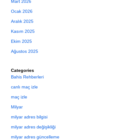
Mart 2026
Ocak 2026
Aralık 2025
Kasım 2025
Ekim 2025
Ağustos 2025
Categories
Bahis Rehberleri
canlı maç izle
maç izle
Milyar
milyar adres bilgisi
milyar adres değişikliği
milyar adres güncelleme