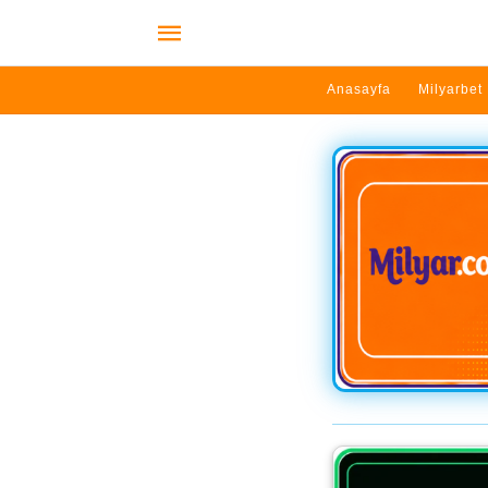
Anasayfa
Milyarbet