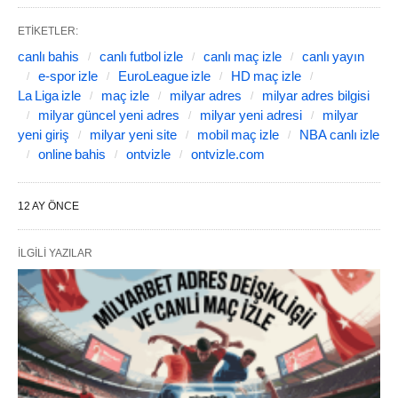
ETIKETLER:
canlı bahis
canlı futbol izle
canlı maç izle
canlı yayın
e‑spor izle
EuroLeague izle
HD maç izle
La Liga izle
maç izle
milyar adres
milyar adres bilgisi
milyar güncel yeni adres
milyar yeni adresi
milyar
yeni giriş
milyar yeni site
mobil maç izle
NBA canlı izle
online bahis
ontvizle
ontvizle.com
12 AY ÖNCE
İLGILI YAZILAR