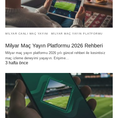
MILYAR CANLI MAÇ YAYINI
MILYAR MAÇ YAYIN PLATFORMU
Milyar Maç Yayın Platformu 2026 Rehberi
Milyar maç yayın platformu 2026 yılı güncel rehberi ile kesintisiz
maç izleme deneyimi yaşayın. Erişime…
3 hafta önce