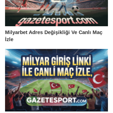
Milyarbet Adres Değişikliği Ve Canlı Maç
İzle