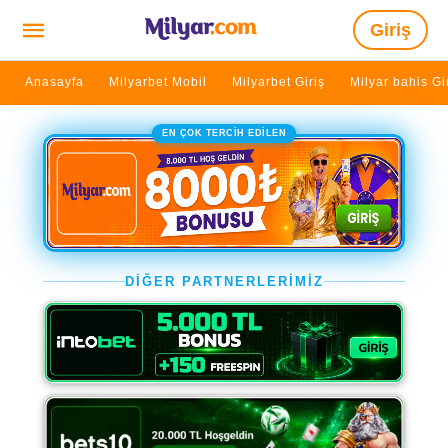
Giriş
Anasayfa
Milyarbet Mobil
Milyarbet Giriş
Milyar bahis Gi
EN ÇOK TERCİH EDİLEN
DİĞER PARTNERLERİMİZ