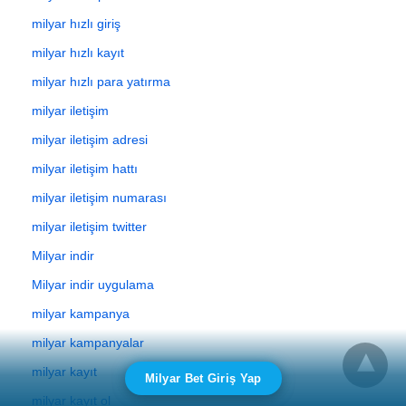
milyar hızlı giriş
milyar hızlı kayıt
milyar hızlı para yatırma
milyar iletişim
milyar iletişim adresi
milyar iletişim hattı
milyar iletişim numarası
milyar iletişim twitter
Milyar indir
Milyar indir uygulama
milyar kampanya
milyar kampanyalar
milyar kayıt
Milyar Bet Giriş Yap
milyar kayıt ol