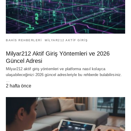
BAHIS REHBERLERI
MILYAR212 AKTIF GIRIŞ
Milyar212 Aktif Giriş Yöntemleri ve 2026
Güncel Adresi
Milyar212 aktif giriş yöntemleri ve platforma nasıl kolayca
ulaşabileceğinizi 2026 güncel adresleriyle bu rehberde bulabilirsiniz.
…
2 hafta önce