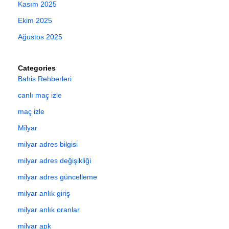
Kasım 2025
Ekim 2025
Ağustos 2025
Categories
Bahis Rehberleri
canlı maç izle
maç izle
Milyar
milyar adres bilgisi
milyar adres değişikliği
milyar adres güncelleme
milyar anlık giriş
milyar anlık oranlar
milyar apk