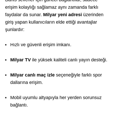
erişim kolaylığı sağlamaz aynı zamanda farklı
faydalar da sunar.
Milyar yeni adresi
üzerinden
giriş yapan kullanıcıların elde ettiği avantajlar
şunlardır:
Hızlı ve güvenli erişim imkanı.
Milyar TV
ile yüksek kaliteli canlı yayın desteği.
Milyar canlı maç izle
seçeneğiyle farklı spor
dallarına erişim.
Mobil uyumlu altyapıyla her yerden sorunsuz
bağlantı.