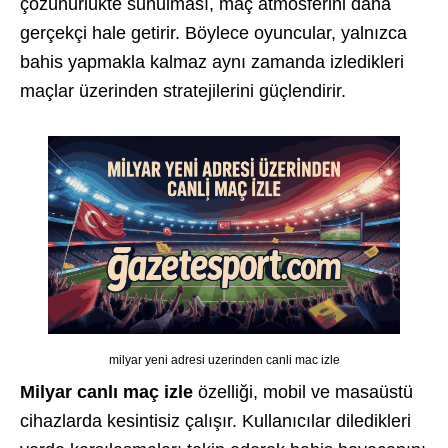
çözünürlükte sunulması, maç atmosferini daha
gerçekçi hale getirir. Böylece oyuncular, yalnızca
bahis yapmakla kalmaz aynı zamanda izledikleri
maçlar üzerinden stratejilerini güçlendirir.
milyar yeni adresi uzerinden canli mac izle
Milyar canlı maç izle
özelliği, mobil ve masaüstü
cihazlarda kesintisiz çalışır. Kullanıcılar diledikleri