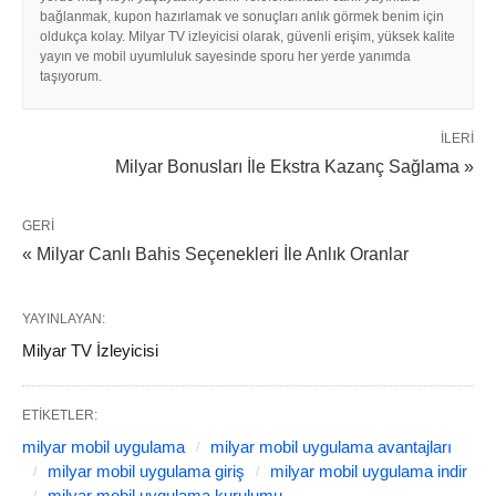
bağlanmak, kupon hazırlamak ve sonuçları anlık görmek benim için
oldukça kolay. Milyar TV izleyicisi olarak, güvenli erişim, yüksek kalite
yayın ve mobil uyumluluk sayesinde sporu her yerde yanımda
taşıyorum.
İLERI
Milyar Bonusları İle Ekstra Kazanç Sağlama »
GERI
« Milyar Canlı Bahis Seçenekleri İle Anlık Oranlar
YAYINLAYAN:
Milyar TV İzleyicisi
ETIKETLER:
milyar mobil uygulama
milyar mobil uygulama avantajları
milyar mobil uygulama giriş
milyar mobil uygulama indir
milyar mobil uygulama kurulumu