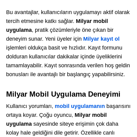
Bu avantajlar, kullanıcıların uygulamayı aktif olarak
tercih etmesine katkı sağlar.
Milyar mobil
uygulama
, pratik çözümleriyle öne çıkan bir
deneyim sunar.
Yeni üyeler için
Milyar kayıt ol
işlemleri oldukça basit ve hızlıdır. Kayıt formunu
dolduran kullanıcılar dakikalar içinde üyeliklerini
tamamlayabilir. Kayıt sonrasında verilen hoş geldin
bonusları ile avantajlı bir başlangıç yapabilirsiniz.
Milyar Mobil Uygulama Deneyimi
Kullanıcı yorumları,
mobil uygulamanın
başarısını
ortaya koyar. Çoğu oyuncu,
Milyar mobil
uygulama
sayesinde siteye erişimin çok daha
kolay hale geldiğini dile getirir. Özellikle canlı