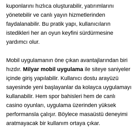
kuponlarını hızlıca oluşturabilir, yatırımlarını
yönetebilir ve canlı yayın hizmetlerinden
faydalanabilir. Bu pratik yapı, kullanıcıların
istedikleri her an oyun keyfini sürdürmesine
yardımcı olur.
Mobil uygulamanın öne çıkan avantajlarından biri
hızdır.
Milyar mobil uygulama
ile siteye saniyeler
içinde giriş yapılabilir. Kullanıcı dostu arayüzü
sayesinde yeni başlayanlar da kolayca uygulamayı
kullanabilir. Hem spor bahisleri hem de canlı
casino oyunları, uygulama üzerinden yüksek
performansla çalışır. Böylece masaüstü deneyimi
aratmayacak bir kullanım ortaya çıkar.