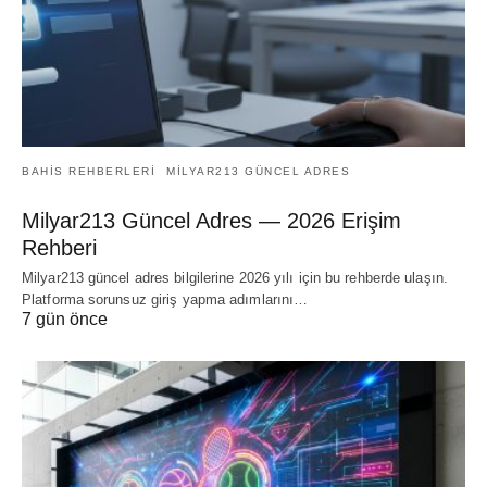
BAHIS REHBERLERI
MILYAR213 GÜNCEL ADRES
Milyar213 Güncel Adres — 2026 Erişim
Rehberi
Milyar213 güncel adres bilgilerine 2026 yılı için bu rehberde ulaşın.
Platforma sorunsuz giriş yapma adımlarını…
7 gün önce