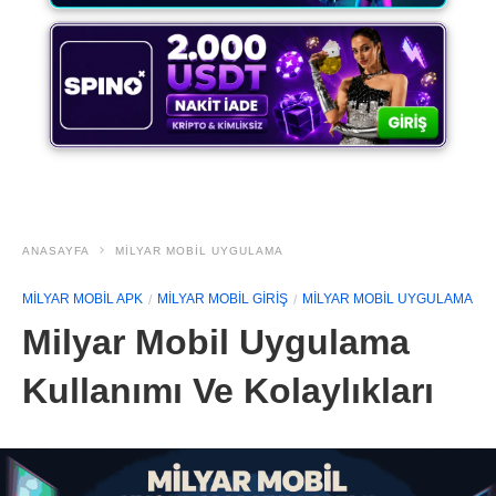
ANASAYFA
MILYAR MOBIL UYGULAMA
MILYAR MOBIL APK
MILYAR MOBIL GIRIŞ
MILYAR MOBIL UYGULAMA
Milyar Mobil Uygulama
Kullanımı Ve Kolaylıkları