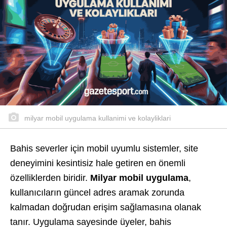
milyar mobil uygulama kullanimi ve kolayliklari
Bahis severler için mobil uyumlu sistemler, site
deneyimini kesintisiz hale getiren en önemli
özelliklerden biridir.
Milyar mobil uygulama
,
kullanıcıların güncel adres aramak zorunda
kalmadan doğrudan erişim sağlamasına olanak
tanır. Uygulama sayesinde üyeler, bahis