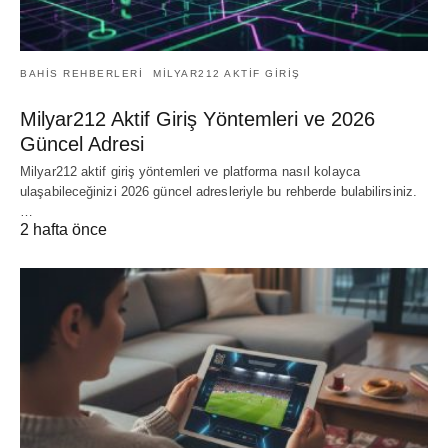
BAHIS REHBERLERI
MILYAR212 AKTIF GIRIŞ
Milyar212 Aktif Giriş Yöntemleri ve 2026
Güncel Adresi
Milyar212 aktif giriş yöntemleri ve platforma nasıl kolayca
ulaşabileceğinizi 2026 güncel adresleriyle bu rehberde bulabilirsiniz.
…
2 hafta önce