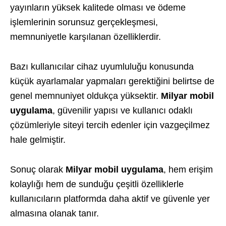
yayınların yüksek kalitede olması ve ödeme
işlemlerinin sorunsuz gerçekleşmesi,
memnuniyetle karşılanan özelliklerdir.
Bazı kullanıcılar cihaz uyumluluğu konusunda
küçük ayarlamalar yapmaları gerektiğini belirtse de
genel memnuniyet oldukça yüksektir.
Milyar mobil
uygulama
, güvenilir yapısı ve kullanıcı odaklı
çözümleriyle siteyi tercih edenler için vazgeçilmez
hale gelmiştir.
Sonuç olarak
Milyar mobil uygulama
, hem erişim
kolaylığı hem de sunduğu çeşitli özelliklerle
kullanıcıların platformda daha aktif ve güvenle yer
almasına olanak tanır.