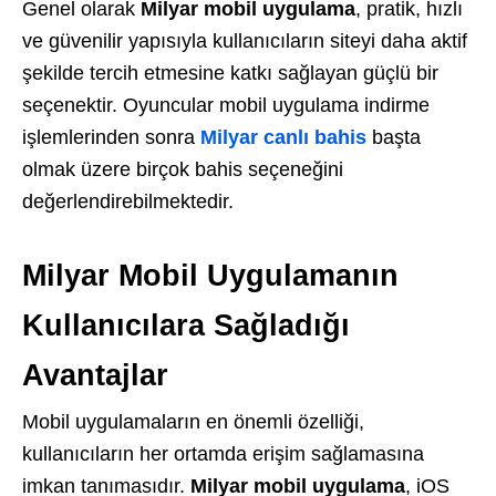
Genel olarak
Milyar mobil uygulama
, pratik, hızlı
ve güvenilir yapısıyla kullanıcıların siteyi daha aktif
şekilde tercih etmesine katkı sağlayan güçlü bir
seçenektir.
Oyuncular mobil uygulama indirme
işlemlerinden sonra
Milyar canlı bahis
başta
olmak üzere birçok bahis seçeneğini
değerlendirebilmektedir.
Milyar Mobil Uygulamanın
Kullanıcılara Sağladığı
Avantajlar
Mobil uygulamaların en önemli özelliği,
kullanıcıların her ortamda erişim sağlamasına
imkan tanımasıdır.
Milyar mobil uygulama
, iOS